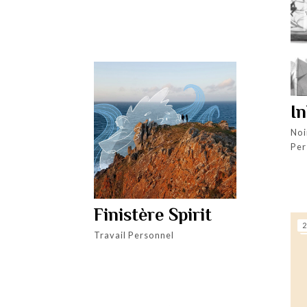
I
Noi
Per
Finistère Spirit
2
Travail Personnel